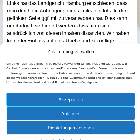
Links hat das Landgericht Hamburg entschieden, dass
man durch die Anbringung eines Links, die Inhalte der
gelinkten Seite ggf. mit zu verantworten hat. Dies kann
nur dadurch verhindert werden, dass man sich
ausdrücklich von diesen Inhalten distanziert. Wir haben
keinerlei Einfluss auf die aktuelle und zukünftige
Gestaltung und auf die Inhalte der gelinkten/verknüpften
Zustimmung verwalten
Seiten. Deshalb distanzieren wir uns hiermit
ausdrücklich von allen Inhalten aller
Um dir ein optimales Erlebnis zu bieten, verwenden wir Technologien wie Cookies, um
Geräteinformationen zu speichern und/oder darauf zuzugreifen. Wenn du diesen
gelinkten/verknüpften Seiten, die nach der Linksetzung
Technologien zustimmst, können wir Daten wie das Surfverhalten oder eindeutige IDs auf
verändert wurden. Diese Feststellung gilt für alle
dieser Website verarbeiten. Wenn du deine Zustimmung nicht erteilst oder zurückziehst,
können bestimmte Merkmale und Funktionen beeinträchtigt werden.
innerhalb des eigenen Internetangebotes gesetzten.
Akzeptieren
Sitemap
Impressum
Ablehnen
Datenschutzerklärung
Einstellungen ansehen
Besuchen Sie uns auch auf